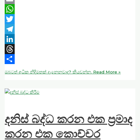
Email
WhatsApp
Twitter
Telegram
LinkedIn
Threads
Share
ඔබටත් අධික නිදිමතක් දැනෙනවාද? කියවන්න.
Read More »
දනිස් බද්ධ කරන එක ප්‍රමාද
කරන එක කොච්චර