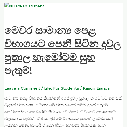
මෙවර සාමාන්‍ය පෙළ
විභාගයට පෙනී සිටින දුවල
පුතාල හැමෝටම සුභ
පැතුම්!
Leave a Comment
/
Life
,
For Students
/
Kasun Eranga
සාමාන්‍ය පෙළ විභාගය කියන්නේ අපේ දුවල පුතාල හැමෝටම ගොඩක්
වැදගත් විභාගයක්. මොකද මේ විභාගයෙන් තමයි උසස් පෙළට
තෝරාගන්න විෂය ධාරාව තීරණය වෙන්නේ. ඒ වගේම අනාගතයට
බලපාන කඩඉමක්. ඒ නිසා අපි මේ විභාගයට පුළුවන් උපරිමයෙන්
ලියන්න ඕනේ. හැබැයි ඒ ගැන හිතල අනවශ්‍ය පීඩනයක් අරන්