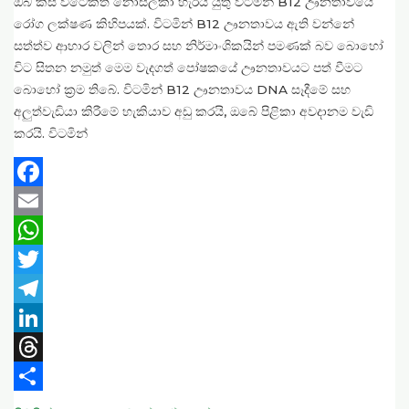
ඔබ කිසි විටෙකත් නොසලකා හැරීය යුතු විටමින් B12 ඌනතාවයේ
රෝග ලක්ෂණ කිහිපයක්. විටමින් B12 ඌනතාවය ඇති වන්නේ
සත්ත්ව ආහාර වලින් තොර සහ නිර්මාංශිකයින් පමණක් බව බොහෝ
විට සිතන නමුත් මෙම වැදගත් පෝෂකයේ ඌනතාවයට පත් වීමට
බොහෝ ක්‍රම තිබේ. විටමින් B12 ඌනතාවය DNA සෑදීමේ සහ
අලුත්වැඩියා කිරීමේ හැකියාව අඩු කරයි, ඔබේ පිළිකා අවදානම වැඩි
කරයි. විටමින්
Facebook
Email
WhatsApp
Twitter
Telegram
LinkedIn
Threads
Share