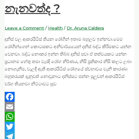
නැනවත්ද ?
Leave a Comment
/
Health
/
Dr. Aruna Caldera
දනිස් වල ආතරයිටිස් තියන රෝගීන් ඉතාම බහුලව ඉන්නවා.මෙම
රෝගීන්ගෙන් කොටසකට අනිවාර්යයෙන් දනිස් බද්ධ කිරීමකට යන්න
වෙනවා. බද්ධ නොකර ඉන්න තිබ්බ දනිස් පවා ඒ තත්වයකට යන්න
ප්‍රධානම හේතු තමා වැරදි රෝග නිර්ණය, නිසි ප්‍රතිකාර නිසි කලට ලබා
නොගැනීම, වැලදී ඇති ආතරයිටිස් රෝගයේ ස්වභාවය වැනි කාරණා
බහුතරයක් දැනුවත් නොවුනාට දනිස්සට එන්න පුලුවන් ආතරයිටිස්
වර්ග තියනවා නිට්ටාවට සුව
Facebook
Email
WhatsApp
Twitter