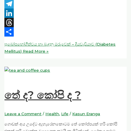
Twitter
Telegram
LinkedIn
Threads
Share
සුඛෝපභෝගීත්වය හා බැඳුනු මරුවෙක් – දියවැඩියාව (Diabetes
Mellitus)
Read More »
තේ ද? කෝපි ද ?
Leave a Comment
/
Health
,
Life
/
Kasun Eranga
ගොඩක් අය උදේට ඇහැරෙනකොටම තේ කෝප්පයක් හරි කෝපි