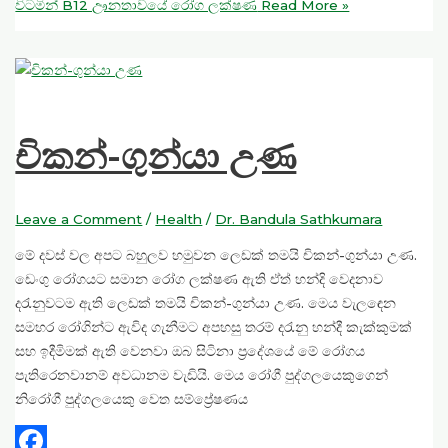
විටමින් B12 ඌනතාවයේ රෝග ලක්ෂණ
Read More »
චිකන්-ගුන්යා උණ
Leave a Comment
/
Health
/
Dr. Bandula Sathkumara
මේ දවස් වල අපට බහුලව හමුවන ලෙඩක් තමයි චිකන්-ගුන්යා උණ.
ඩෙංගු රෝගයට සමාන රෝග ලක්ෂණ ඇති ඒත් හන්දි වෙදනාව
දරැනුවටම ඇති ලෙඩක් තමයි චිකන්-ගුන්යා උණ. මෙය වැලඳෙන
සමහර රෝගින්ට ඇවිද ගැනීමට අපහසු තරම් දරැනු හන්දී කැක්කුමක්
සහ ඉදීමිමක් ඇති වෙනවා ඔබ සිටිනා ප්‍රදේශයේ මේ රෝගය
පැතිරෙනවානම් අවධානම වැඩියි. මෙය රෝගී පුද්ගලයෙකුගෙන්
නිරෝගී පුද්ගලයෙකු වෙත සම්ප්‍රේෂණය