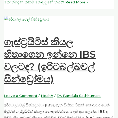
කොන්ඳෙ කැක්කුම හොඳ වුනේ නැද්ද?
Read More »
ගැස්ට්‍රයිටිස් කියල
හිතාගෙන ඉන්නෙ IBS
වලටද? (ඉරිටබල්බවල්
සින්ඩ්‍රෝමය)
Leave a Comment
/
Health
/
Dr. Bandula Sathkumara
ඉරිටබල්බවල් සින්ඩ්‍රෝමය (IBS), ගැන විස්තර ටිකක් කොච්චර බෙත්
බිවුවත් ගැස්ට්‍රයිටිස් කියලා හොද වෙන්නෙ නැති අය බලන්න IBS ද
ඔබට තියෙන්නේ කියලා. ඉරිටබල් බඩල් සින්ඩ්‍රෝමය (IBS) යනු ආහාර