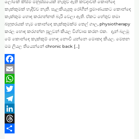
ලෝකේ කිසිම මනුස්සයෙක් නැතුව ඇති කවදාවත් කොන්ඳෙ
කැක්කුමක් හැදිච්ච නැති. සැලකියයුතු රෝගීන් ප්‍රමාණයකට කොන්ඳෙ
කැක්කුම හොඳ කරගන්නත් බැරි වෙලා ඇති. ඒකට හේතුව තමා
බහුතරයක් හැම කොන්ඳෙ කැක්කුමක්ම තෙල් ගාල, physiotherapy
කරල හොඳ කරගන්න පුලුවන් කියල විශ්වාස කරන එක. දැන් බලමු
මේ කොන්ඳෙ කැක්කුම් හොඳ නොවී යන්නෙ මොකද කියල. මෙතන
මම ලියල තියෙන්නේ chronic back […]
Facebook
Email
WhatsApp
Twitter
Telegram
LinkedIn
Threads
Share