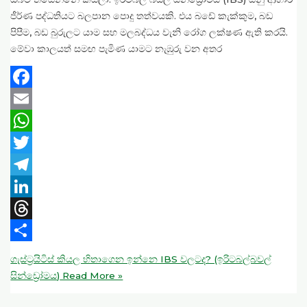
ජීර්ණ පද්ධතියට බලපාන පොදු තත්වයකි. එය බඩේ කැක්කුම, බඩ
පිපීම, බඩ බුරුලට යාම සහ මලබද්ධය වැනි රෝග ලක්ෂණ ඇති කරයි.
මේවා කාලයත් සමඟ පැමිණ යාමට නැඹුරු වන අතර
Facebook
Email
WhatsApp
Twitter
Telegram
LinkedIn
Threads
Share
ගැස්ට්‍රයිටිස් කියල හිතාගෙන ඉන්නෙ IBS වලටද? (ඉරිටබල්බවල්
සින්ඩ්‍රෝමය)
Read More »