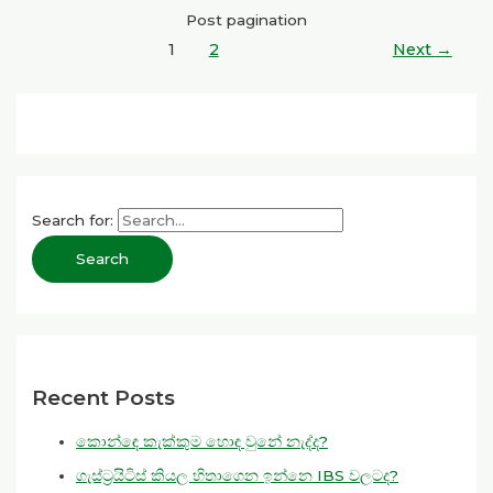
Post pagination
1
2
Next
→
Search for:
Recent Posts
කොන්ඳෙ කැක්කුම හොඳ වුනේ නැද්ද?
ගැස්ට්‍රයිටිස් කියල හිතාගෙන ඉන්නෙ IBS වලටද?