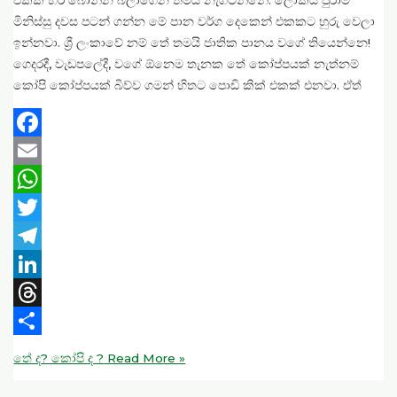
එකක් හරි බොන්න බලාගෙන තමයි නැගිටින්නේ. ලෝකය පුරාම
මිනිස්සු දවස පටන් ගන්න මේ පාන වර්ග දෙකෙන් එකකට හුරු වෙලා
ඉන්නවා. ශ්‍රී ලංකාවේ නම් තේ තමයි ජාතික පානය වගේ තියෙන්නෙ!
ගෙදරදී, වැඩපලේදී, වගේ ඕනෙම තැනක තේ කෝප්පයක් නැත්නම්
කෝපි කෝප්පයක් බිව්ව ගමන් හිතට පොඩි කික් එකක් එනවා. ඒත්
Facebook
Email
WhatsApp
Twitter
Telegram
LinkedIn
Threads
Share
තේ ද? කෝපි ද ?
Read More »