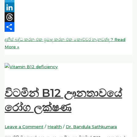
Telegram
LinkedIn
Threads
Share
දනිස් බද්ධ කරන එක ප්‍රමාද කරන එක කොච්චර නැනවත්ද ?
Read
More »
විටමින් B12 ඌනතාවයේ
රෝග ලක්ෂණ
Leave a Comment
/
Health
/
Dr. Bandula Sathkumara