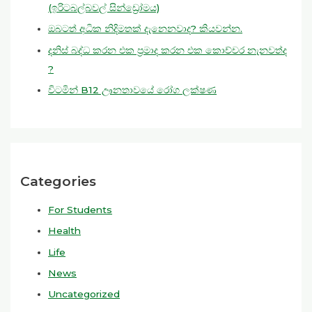
(ඉරිටබල්බවල් සින්ඩ්‍රෝමය)
ඔබටත් අධික නිදිමතක් දැනෙනවාද? කියවන්න.
දනිස් බද්ධ කරන එක ප්‍රමාද කරන එක කොච්චර නැනවත්ද
?
විටමින් B12 ඌනතාවයේ රෝග ලක්ෂණ
Categories
For Students
Health
Life
News
Uncategorized