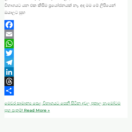
විභාගයට යන එක කිසිම ප්‍රයෝජනයක් නෑ. අද මම මේ ලිපියෙන්
ඔයාලට සුභ
Facebook
Email
WhatsApp
Twitter
Telegram
LinkedIn
Threads
Share
මෙවර සාමාන්‍ය පෙළ විභාගයට පෙනී සිටින දුවල පුතාල හැමෝටම
සුභ පැතුම්!
Read More »