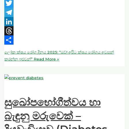
WhatsApp
Twitter
Telegram
LinkedIn
Threads
Share
ලෝක ක්ෂය රෝග දිනය 2025: “ඔව්! අපිට ක්ෂය රෝගය අවසන්
කරන්න පුළුවන්”
Read More »
සුඛෝපභෝගීත්වය හා
බැඳුනු මරුවෙක් –