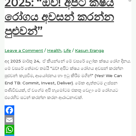
2025: “ඔව්! අපිට ක්ෂය
රෝගය අවසන් කරන්න
පුළුවන්”
Leave a Comment
/
Health
,
Life
/
Kasun Eranga
අද 2025 මාර්තු 24, ඒ කියන්නේ මේ වසරේ ලෝක ක්ෂය රෝග දිනය.
මේ වසරේ තේමාව තමයි “ඔව්! අපිට ක්ෂය රෝගය අවසන් කරන්න
පුළුවන්: කැපවීම, ආයෝජනය හා ඉටු කිරීම මගින්” (Yes! We Can
End TB: Commit, Invest, Deliver). මේක ඇත්තටම ලස්සන
පණිවිඩයක්, ඒ වගේම අපි හැමෝටම එකතු වෙලා මේ රෝගයට
එරෙහිව සටන් කරන්න කරන ආරාධනාවක්.
Facebook
Email