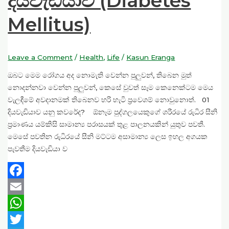
දියවැඩියාව (Diabetes
Mellitus)
Leave a Comment
/
Health
,
Life
/
Kasun Eranga
ඔබට මෙම රෝගය අද නොමැති වෙන්න පුලුවන්, තිබෙන මුත්
නොදන්නවා වෙන්න පුලුවන්, කෙසේ වුවත් සෑම කෙනෙක්ටම මෙය
වැලඳීමේ අවදානමක් තිබෙනව හරි හැටි ප්‍රවෙශම් නොවුනොත්. 01
දියවැඩියාව යනු කවරේද? ඕනෑම පුද්ගලයෙකුගේ ශරීරයේ රුධිර සීනි
ප‍්‍රමාණය යම්කිසි සාමාන්‍ය පරාසයක් තුළ පාලනයකින් යුතුව පවතී.
මෙසේ පවතින රුධිරයේ සීනි මට්ටම අසාමාන්‍ය ලෙස ඉහල අගයක
පැවතීම දියවැඩියා ව
Facebook
Email
WhatsApp