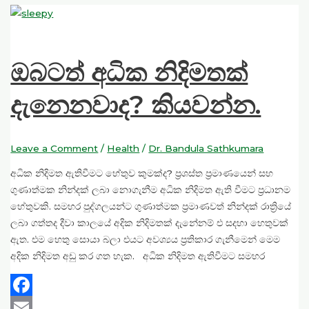
ඔබටත් අධික නිදිමතක්
දැනෙනවාද? කියවන්න.
Leave a Comment
/
Health
/
Dr. Bandula Sathkumara
අධික නිදිමත ඇතිවීමට හේතුව කුමක්ද? ප්‍රශස්ත ප්‍රමාණයෙන් සහ
ගුණාත්මක නින්දක් ලබා නොගැනීම අධික නිදිමත ඇති වීමට ප්‍රධානම
හේතුවකි. සමහර පුද්ගලයන්ට ගුණාත්මක ප්‍රමාණවත් නින්දක් රාත්‍රියේ
ලබා ගත්තද දීවා කාලයේ අදික නිදිමතක් දැනේනම් එ සදහා හෙතුවක්
ඇත. එම හෙතු සොයා බලා එයට අවශ්‍යය ප්‍රතිකාර ගැනීමෙන් මෙම
අදික නිදිමත අඩු කර ගත හැක. අධික නිදිමත ඇතිවීමට සමහර
Facebook