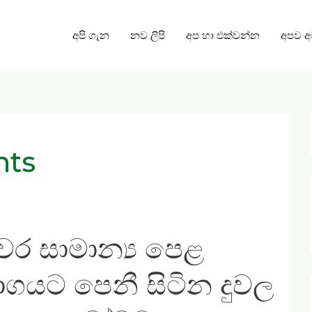
අපි ගැන
නව ලිපි
අප හා එක්වන්න
අපව 
nts
ර සාමාන්‍ය පෙළ
ාගයට පෙනී සිටින දුවල