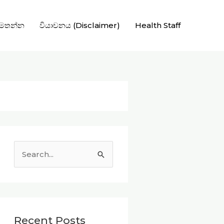
අමතන්න
වියාචනය (Disclaimer)
Health Staff
S
e
a
r
c
Recent Posts