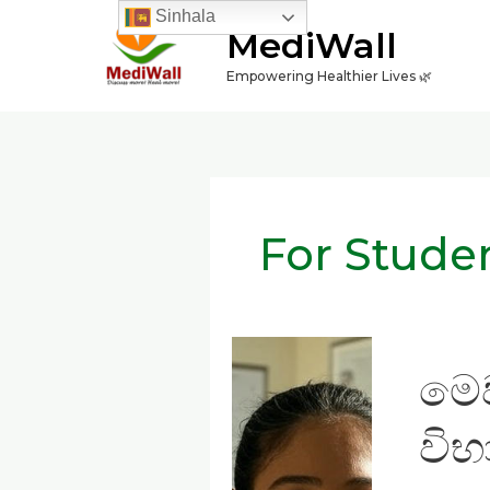
Skip
Sinhala
MediWall
to
content
Empowering Healthier Lives 🌿
For Stude
මෙවර
මෙව
සාමාන්‍ය
පෙළ
විභ
විභාගයට
පෙනී