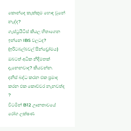
h
කොන්ඳෙ කැක්කුම හොඳ වුනේ
f
නැද්ද?
o
r
ගැස්ට්‍රයිටිස් කියල හිතාගෙන
:
ඉන්නෙ IBS වලටද?
(ඉරිටබල්බවල් සින්ඩ්‍රෝමය)
ඔබටත් අධික නිදිමතක්
දැනෙනවාද? කියවන්න.
දනිස් බද්ධ කරන එක ප්‍රමාද
කරන එක කොච්චර නැනවත්ද
?
විටමින් B12 ඌනතාවයේ
රෝග ලක්ෂණ