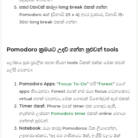
හතර වතාවක් කරලා long break එකක් ගන්න
:
Pomodoro 4ක් (විනාඩි 25 x 4) ඉවර වුණාම, විනාඩි 15-
30ක long break එකක් ගන්න.
Pomodoro ක්‍රමයට උදව් ගන්න පුළුවන් tools
ලෝකය පුරා ප්‍රචලිත පහත තියන tools ටිකක් එක්ක මේක තවත්
ලේසි වෙනවා:
Pomodoro Apps
: “
Focus To-Do
” හරි “
Forest
” වගේ
apps තියෙනවා. Forest එකේ නම් ඔයා focus වෙනකොට
virtual ගහක් වවනවා, මේක ගොඩක් විනෝදවත් ඇප් එකක්.
Timer එකක්
: Phone එකේ timer එක හොඳට ඇති,
නැත්නම් ලස්සන
Pomodoro timer
එකක් online හොයා
ගන්නත් පුළුවන්.
Notebook
: ඔයා කරපු Pomodoros ටික ලියාගන්න,
උදාහරණෙකට, “අද මම ගණිතයට 3ක්, ඉංග්‍රීසි වලට 2ක්