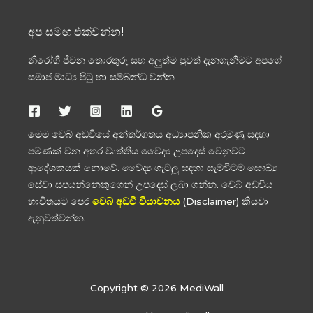
අප සමඟ එක්වන්න!
නිරෝගී ජීවන තොරතුරු සහ අලුත්ම පුවත් දැනගැනීමට අපගේ
සමාජ මාධ්‍ය පිටු හා සම්බන්ධ වන්න
මෙම වෙබ් අඩවියේ අන්තර්ගතය අධ්‍යාපනික අරමුණු සඳහා
පමණක් වන අතර වෘත්තීය වෛද්‍ය උපදෙස් වෙනුවට
ආදේශකයක් නොවේ. වෛද්‍ය ගැටලු සඳහා සැමවිටම සෞඛ්‍ය
සේවා සපයන්නෙකුගෙන් උපදෙස් ලබා ගන්න. වෙබ් අඩවිය
භාවිතයට පෙර
වෙබ් අඩවි වියාචනය
(Disclaimer) කියවා
දැනුවත්වන්න.
Copyright © 2026 MediWall