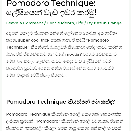
Pomodoro Technique:
ලේසියෙන් වැඩ ඉවර කරමු!
Leave a Comment
/
For Students
,
Life
/ By
Kasun Eranga
අද මන් ඔයාලට කියන්න යන්නේ ලෝකෙම ගොඩක් අය භාවිතා
කරන, super cool trick එකක් ගැන, ඒ තමයි “Pomodoro
Technique” කියන්නේ. ඔයාලටත් තියෙනවා නේද “පාඩම් කරන්න
ඕනෑ, ඒත් හිතෙන්නෙම නෑ” වගේ moods? එහෙම වෙනකොට
මේක try කරලා බලන්න. පාඩම්, ගෙදර වැඩ ලේසියෙන් ඉවර
කරගන්න පුළුවන්. ඉගෙන ගන්න වයසේ ඉන්න අයට ගොඩක්ම
මේක වැදගත් වෙයි කියල හිතනවා.
Pomodoro Technique කියන්නේ මොකක්ද?
Pomodoro Technique කියන්නේ ඉතාලි කෙනෙක් හොයාගත්ත
ලස්සන ක්‍රමයක්. “Pomodoro” කියන්නේ ඉතාලි වචනයක්, ඒකෙන්
කියන්නේ “තක්කාලි” කියලා. මේක හදපු කෙනා තක්කාලි හැඩයක්