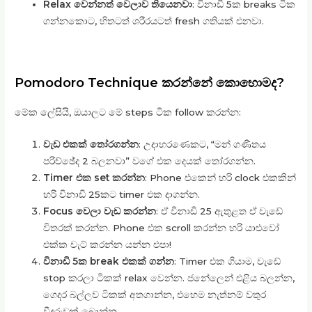
Relax වෙන්නත් වෙලාව තියෙනවා
: විනාඩි 5ක breaks ටික
ගන්නකොට, හිතටත් ශරීරයටත් fresh ගතියක් එනවා.
Pomodoro Technique කරන්නේ කොහොමද?
මේක ලේසියි, ඔයාලට මේ steps ටික follow කරන්න:
වැඩ එකක් තෝරගන්න
: උදාහරණෙකට, “මන් ගණිතය
පරිච්ඡේද 2 බලනවා” වගේ එක දෙයක් තෝරගන්න.
Timer එක set කරන්න
: Phone එකෙන් හරි clock එකකින්
හරි විනාඩි 25කට timer එක දාගන්න.
Focus වෙලා වැඩ කරන්න
: ඒ විනාඩි 25 ඇතුළත ඒ වැඩේ
විතරක් කරන්න. Phone එක scroll කරන්න හරි යාළුවෝ
එක්ක චැට් කරන්න යන්න එපා!
විනාඩි 5ක break එකක් ගන්න
: Timer එක ගියාම, වැඩේ
stop කරලා ටිකක් relax වෙන්න. ජනේලෙන් එළිය බලන්න,
ගෙදර බල්ලව ටිකක් අතගාන්න, එහෙම නැත්නම් වතුර
වීදුරුවක් බොන්න.