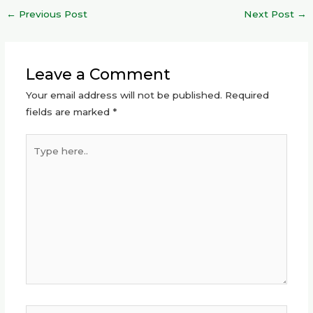
c
ai
a
it
e
k
re
a
←
Previous Post
Next Post
→
e
l
ts
te
g
e
a
re
b
A
r
ra
dI
d
o
p
m
n
s
Leave a Comment
o
p
Your email address will not be published.
Required
k
fields are marked
*
Type
here..