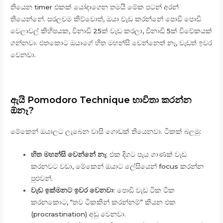
තියෙන timer එකක් යෝදාගෙන තමයි මේක පටන් අරන්
තියෙන්නේ. සරලවම කිව්වොත්, ඔයා වැඩ කරන්නේ පොඩි පොඩි
වෙලාවල් කිහිපයක, විනාඩි 25ක් වැඩ කරලා, විනාඩි 5ක් විවේකයක්
ගන්නවා. එතකොට ඔයාගේ හිත මහන්සි වෙන්නෙත් නෑ, වැඩත් ඉවර
වෙනවා.
ඇයි Pomodoro Technique භාවිතා කරන්න
ඕනෑ?
මේකෙන් ඔයාලට ලැබෙන වාසි ගොඩක් තියෙනවා. ටිකක් බලමු:
හිත මහන්සි වෙන්නේ නෑ
: එක දිගට පැය ගාණක් වැඩ
කරනවට වඩා, මේකෙන් ඔයාට ලේසියෙන් focus කරන්න
පුළුවන්.
වැඩ ඉක්මනට ඉවර වෙනවා
: පොඩි වැඩ ටික ටික
කරනකොට, “තව ටිකකින් කරන්නම්” කියන එක
(procrastination) අඩු වෙනවා.