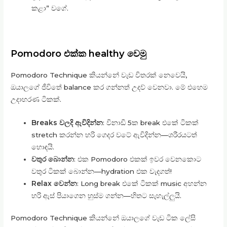
කළා” වගේ.
Pomodoro එක්ක healthy වෙමු
Pomodoro Technique කියන්නේ වැඩ විතරක් නෙවෙයි,
ඔයාලගේ ජීවිතේ balance කර ගන්නත් උදව් වෙනවා. මේ එහෙම
උදාහරණ ටිකක්.
Breaks වලදි ඇවිදින්න
: විනාඩි 5ක break එකේ ටිකක්
stretch කරන්න හරි ගෙදර වටේ ඇවිදින්න—ශරීරයටත්
හොඳයි.
වතුර බොන්න
: එක Pomodoro එකක් ඉවර වෙනකොට
වතුර ටිකක් බොන්න—hydration එක වැදගත්!
Relax වෙන්න
: Long break එකේ ටිකක් music අහන්න
හරි ඇස් පියාගෙන හුස්ම ගන්න—හිතට සැහැල්ලුයි.
Pomodoro Technique කියන්නේ ඔයාලගේ වැඩ ටික ලේසි