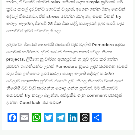
කරන, ඒ වගේම හිතටත් relax ගතියක් දෙන simple ක්‍රමයක්. මේ
ක්‍රමය පාසල් දරුවන්ට ගොඩක් වැදගත්, ඉගෙන ගන්න ඕනෑ ගොඩක්
දේවල් තියෙනවා, ඒත් stress වෙන්න ඕනෑ නෑ. මේක ටිකක් try
කරලා බලන්න, විනාඩි 25 ටික ටික යද්දි, ඔයාලටත් පුදුම වෙයි වැඩ
කොච්චර ඉවර වෙනවද කියලා.
දරුවන්ට විතරක් නෙවෙයි රාජකාරි වැඩ වලදිත් Pomodoro ක්‍රමය
ගොඩක් සාර්ථකයි. දවස් ගණන් එකතැන නතර වෙලා තියන
projects, ලිපිගොනු වාර්තා අපහසුවක් නැතුව ඉවර කර ගන්න
පුළුවන්. ගෘහනියන්ට උනත් Pomodoro ක්‍රමය උදව් කරගෙන දවසේ
වැඩ ටික ඉක්මනට ඉවර කරලා ඔයාල කැමති දේවල් කරන්න
වෙලාව හදාගන්න පුළුවන්. එහෙම උඩ කියල තියනවා වගේ අපේ
නිරෝගී බව වැඩි කරගන්න යොදා ගන්න පුළුවන්. මම කියනවට
පොඩ්ඩක් try කරලා බලන්න, අත්දැකීම ගැන comment එකකුත්
දාන්න. Good luck, ජය වේවා!
F
E
W
T
T
Li
T
S
a
m
h
w
el
n
h
h