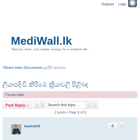
Register
Login
MediWall.lk
“Discuss, learn, and inspire change for a healthier life”
Board index
Discussions
සුවදිවි කතාබහ
ලියාපදිංචි කිරීමේ ක්‍රියාවලි පිළිබඳ
Forum rules
Search
Advanced search
Post Reply
2 posts • Page
1
of
1
0
batahit236