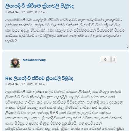
ලියාපදිංචි කිරීමේ ක්‍රියාවලි පිළිබඳ
P
Wed Sep 17, 2025 11:07 am
o
s
ආයුබෝවන්! මම සෙල්ලම් කිරීමේ වෙබ් අඩවි ගැන තවදුරටත් දැනගැනීමට
t
උත්සාහ කරනවා. නමුත් මට වැදගත්ම වන්නේ ලියාපදිංචි වීමේ ක්‍රියාවලිය
සහ එයට අදාළ නියමයන්. ඉතා සරලව සහ සවිස්තරයෙන් පියවරෙන් පියවර
කාර්යය සිදුකිරීමේ හැටි පිළිබඳව ඔබගේ අත්දැකීම් හෝ දැනුම බෙදාගන්න
හැකිද?
T
o
p
0
AlexanderIrving
Re: ලියාපදිංචි කිරීමේ ක්‍රියාවලි පිළිබඳ
P
Wed Sep 17, 2025 11:10 am
o
s
ආයුබෝවන්! මම දැක්කා කදිම විස්තර සපයන ලිපියක්, එය කියලා ගත්තම
t
ලියාපදිංචි වීමේ ක්‍රියාවලිය ඉතා පැහැදිලි. පළමුව ඔබේ දුරකථනය හෝ
පරිගණකය භාවිතා කර වෙබ් අඩවියට පිවිසෙන්න. එතැනදී ඔබේ දුරකථන
අංකය, විද්‍යුත් තැපෑල හෝ සමාජ ජාල ගිණුමක් භාවිතා කර සෘජුවම
ලියාපදිංචි විය හැක. ඉන්පසු SMS හෝ විද්‍යුත් තැපෑලට එන කේතය
සත්‍යාපනය කළ යුතුය. ලියාපදිංචියෙන් පසු තවත් වටිනා කරුණක් වන්නේ
ඔබට පිවිසුමට අවශ්‍ය ගිණුම් විස්තර සුරැකීමයි. මේ අඩවියෙන්
සම්පූර්ණයෙන්ම භාවිතා කළ හැකි ක්‍රීඩා, කාසිනා හා වෙනත් බොහෝ ක්‍රීඩා